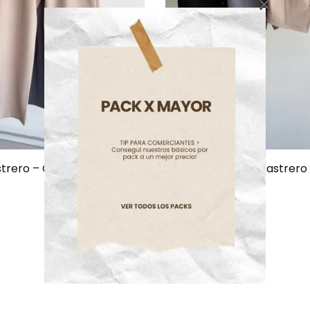
×
strero – Chaleco Cuello
(SACH1) Chaleco Sastrero 
Redondo (SS26)
$
11,500.00