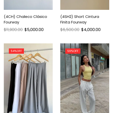
(4CH) Chaleco Clásico
(4SH2) Short Cintura
Fourway
Finita Fourway
$
11,900.00
$
5,000.00
$
6,500.00
$
4,000.00
54%
OFF
59%
OFF