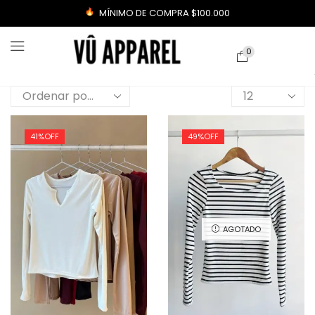
MÍNIMO DE COMPRA $100.000
0
41%
OFF
49%
OFF
AGOTADO