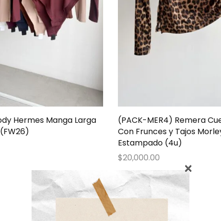
ody Hermes Manga Larga
(PACK-MER4) Remera Cuel
 (FW26)
Con Frunces y Tajos Morle
Estampado (4u)
$
20,000.00
×