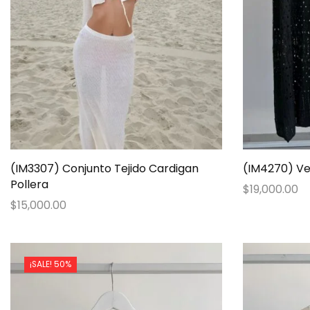
(IM3307) Conjunto Tejido Cardigan
(IM4270) Ves
Pollera
$
19,000.00
$
15,000.00
¡SALE! 50%