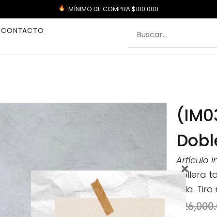
MÍNIMO DE COMPRA $100.000
CONTACTO
(IM0
Dobl
Artículo 
×
Pollera t
tela. Tir
$
26,000