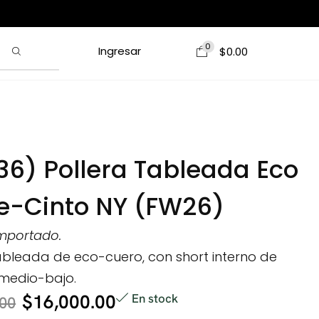
0
Ingresar
$
0.00
36) Pollera Tableada Eco
e-Cinto NY (FW26)
importado.
ableada de eco-cuero, con short interno de
o medio-bajo.
$
16,000.00
En stock
.00