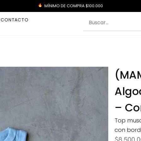
MÍNIMO DE COMPRA $100.000
CONTACTO
(MAM
Algo
– Co
Top musc
con bord
$
8,500.0