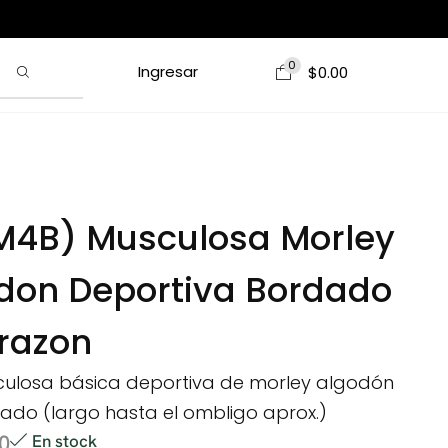
0
Ingresar
$
0.00
4B) Musculosa Morley
don Deportiva Bordado
razon
ulosa básica deportiva de morley algodón
ado (largo hasta el ombligo aprox.)
0
En stock