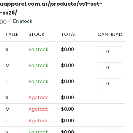
vuapparel.com.ar/producto/ss1-set-
-ss26/
.00
En stock
TALLE
STOCK
TOTAL
CANTIDAD
S
En stock
$
0.00
M
En stock
$
0.00
L
En stock
$
0.00
S
Agotado
$
0.00
M
Agotado
$
0.00
L
Agotado
$
0.00
S
En stock
$
0.00